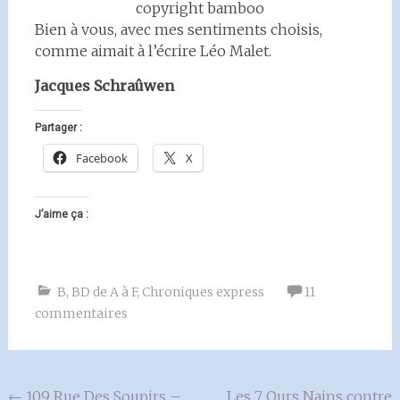
copyright bamboo
Bien à vous, avec mes sentiments choisis,
comme aimait à l’écrire Léo Malet.
Jacques Schraûwen
Partager :
Facebook
X
J’aime ça :
B
,
BD de A à F
,
Chroniques express
11
commentaires
Navigation
←
109 Rue Des Soupirs –
Les 7 Ours Nains contre