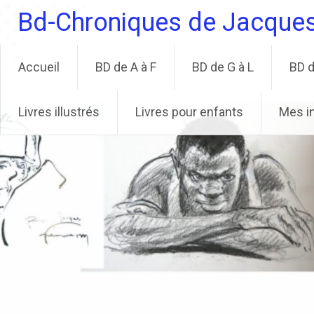
Aller
Bd-Chroniques de Jacque
au
contenu
principal
Accueil
BD de A à F
BD de G à L
BD d
Livres illustrés
Livres pour enfants
Mes i