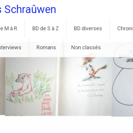
s Schraûwen
e M à R
BD de S à Z
BD diverses
Chron
nterviews
Romans
Non classés