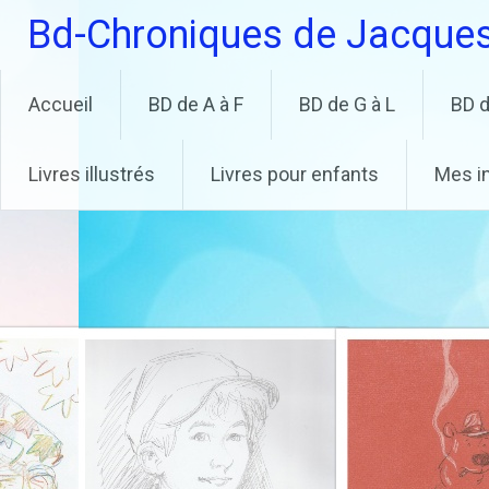
Aller
Bd-Chroniques de Jacque
au
contenu
principal
Accueil
BD de A à F
BD de G à L
BD d
Livres illustrés
Livres pour enfants
Mes i