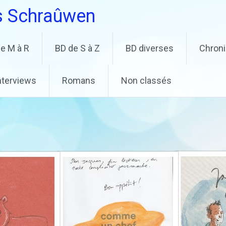
s Schraûwen
e M à R
BD de S à Z
BD diverses
Chron
nterviews
Romans
Non classés